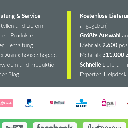
atung & Service
Kostenlose Lieferu
tellen und Liefern
angegeben)
Größte Auswahl
ere Produkte
an 
2.600
r Tierhaltung
Mehr als
pos
311.000 z
er AnimalhouseShop.de
Mehr als
Schnelle
owroom und Produktion
Lieferung 
er Blog
Experten-Helpdesk