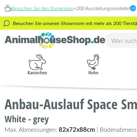
Besuchen Sie den Showroom
+200 Ausstellungsmodelle!
9,3
Besuchen Sie unseren Showroom mit mehr als 200 Tierstäl
Kaninchen
Huhn
Anbau-Auslauf Space Sm
White - grey
82x72x88cm
Max. Abmessungen:
| Bodenabmess