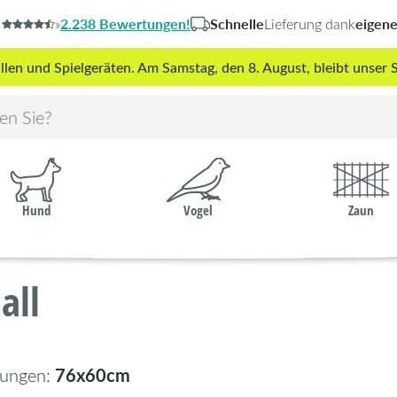
2.238 Bewertungen!
Schnelle
eigen
»
Lieferung dank
len und Spielgeräten. Am Samstag, den 8. August, bleibt unse
Hund
Vogel
Zaun
all
76x60cm
ungen: