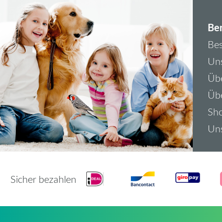
Ber
Bes
Uns
Übe
Üb
Sh
Uns
Sicher bezahlen