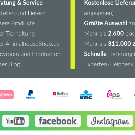
atung & Service
Kostenlose Lieferu
tellen und Liefern
angegeben)
Größte Auswahl
ere Produkte
an 
2.600
r Tierhaltung
Mehr als
pos
311.000 z
er AnimalhouseShop.de
Mehr als
Schnelle
owroom und Produktion
Lieferung 
er Blog
Experten-Helpdesk