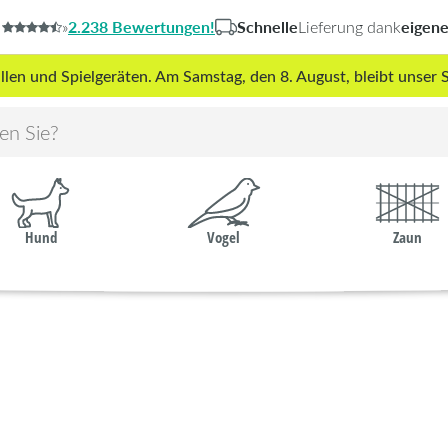
2.238 Bewertungen!
Schnelle
eigen
»
Lieferung dank
len und Spielgeräten. Am Samstag, den 8. August, bleibt unse
Hund
Vogel
Zaun