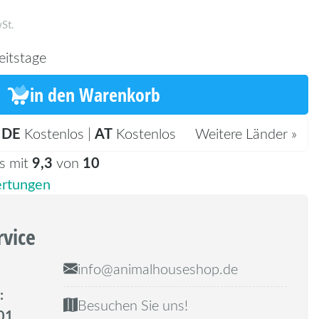
St.
eitstage
in den Warenkorb
DE
AT
:
Kostenlos |
Kostenlos
Weitere Länder »
9,3
10
s mit
von
rtungen
rvice
info@animalhouseshop.de
:
Besuchen Sie uns!
01