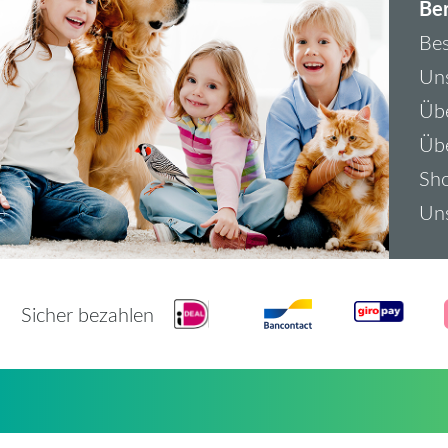
Ber
Bes
Uns
Übe
Üb
Sh
Uns
Sicher bezahlen