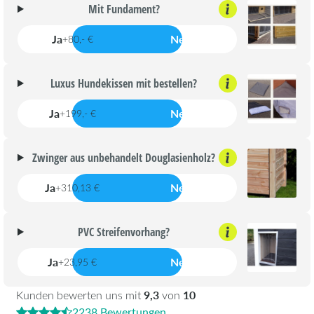
Mit Fundament?
Ja
Nein
+80,- €
Luxus Hundekissen mit bestellen?
Ja
Nein
+199,- €
Zwinger aus unbehandelt Douglasienholz?
Ja
Nein
+310,13 €
PVC Streifenvorhang?
Ja
Nein
+23,95 €
9,3
10
Kunden bewerten uns mit
von
2238 Bewertungen