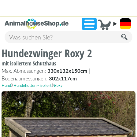
2.238 Bewertungen!
»
9,3
Hundezwinger Roxy 2
mit isoliertem Schutzhaus
Max. Abmessungen:
330x132x150cm
|
Bodenabmessungen:
302x117cm
Hund
Hundehütten - isoliert
Roxy