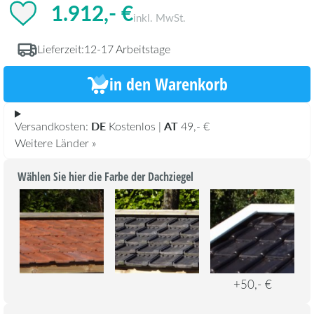
1.912,- €
inkl. MwSt.
Lieferzeit:
12-17 Arbeitstage
in den Warenkorb
DE
AT
Versandkosten:
Kostenlos |
49,- €
Weitere Länder »
Wählen Sie hier die Farbe der Dachziegel
+50,- €