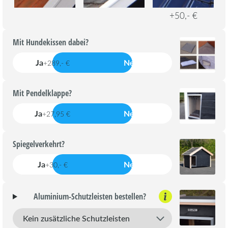
+50,- €
Mit Hundekissen dabei?
Ja
Nein
+289,- €
Mit Pendelklappe?
Ja
Nein
+27,95 €
Spiegelverkehrt?
Ja
Nein
+30,- €
Aluminium-Schutzleisten bestellen?