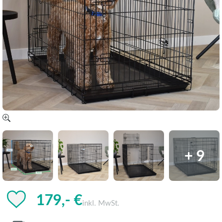
+ 9
179,- €
inkl. MwSt.