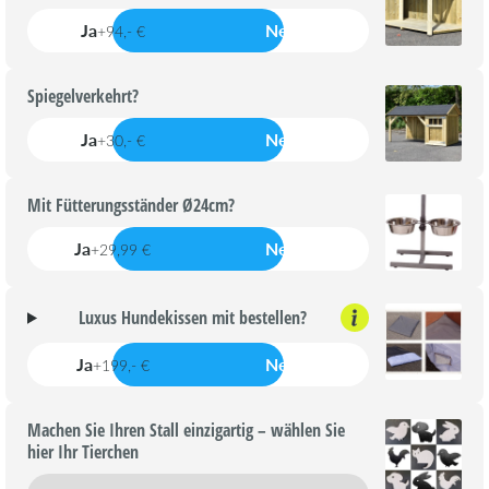
Ja
Nein
+94,- €
Spiegelverkehrt?
Ja
Nein
+30,- €
Mit Fütterungsständer Ø24cm?
Ja
Nein
+29,99 €
Luxus Hundekissen mit bestellen?
Ja
Nein
+199,- €
Machen Sie Ihren Stall einzigartig – wählen Sie
hier Ihr Tierchen