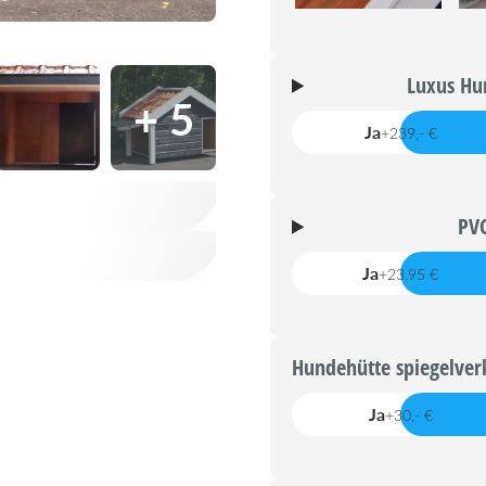
Luxus Hun
+ 5
Ja
+239,- €
PVC
Ja
+23,95 €
Hundehütte spiegelver
Ja
+30,- €