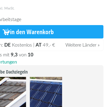
kl. MwSt.
rbeitstage
in den Warenkorb
DE
AT
n:
Kostenlos |
49,- €
Weitere Länder »
9,3
10
s mit
von
rtungen
rbe Dachziegeln