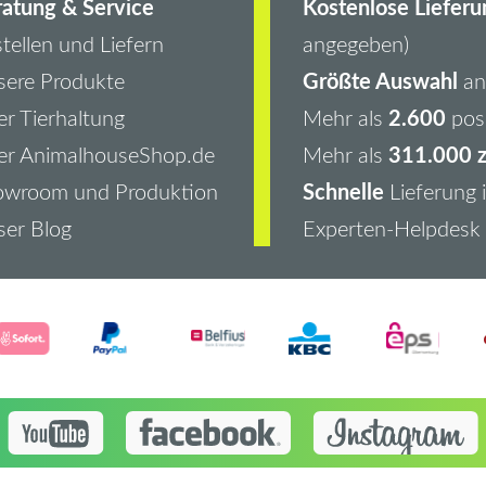
atung & Service
Kostenlose Lieferu
tellen und Liefern
angegeben)
Größte Auswahl
ere Produkte
an 
2.600
r Tierhaltung
Mehr als
pos
311.000 z
er AnimalhouseShop.de
Mehr als
Schnelle
owroom und Produktion
Lieferung 
er Blog
Experten-Helpdesk