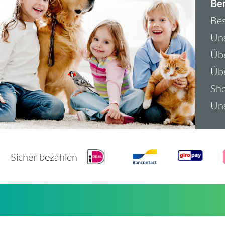
Ber
Bes
Uns
Übe
Üb
Sh
Uns
Sicher bezahlen