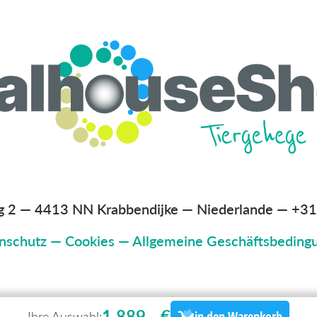
g 2 — 4413 NN Krabbendijke — Niederlande
—
+31
nschutz
—
Cookies
—
Allgemeine Geschäftsbeding
1.889,- €
Ihre Auswahl:
in den Warenkorb