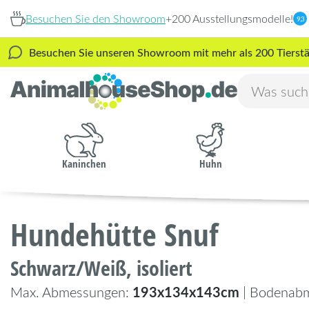
Besuchen Sie den Showroom
+200 Ausstellungsmodelle!
9,3
Besuchen Sie unseren Showroom mit mehr als 200 Tierstäl
Kaninchen
Huhn
Hundehütte Snuf
Schwarz/Weiß, isoliert
193x134x143cm
Max. Abmessungen:
| Bodenab