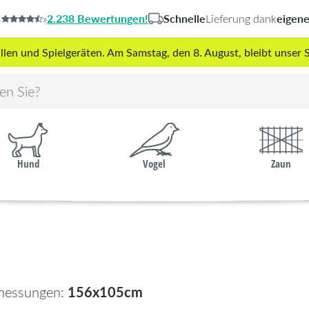
2.238 Bewertungen!
Schnelle
eigen
»
Lieferung dank
len und Spielgeräten. Am Samstag, den 8. August, bleibt unse
Hund
Vogel
Zaun
156x105cm
messungen: