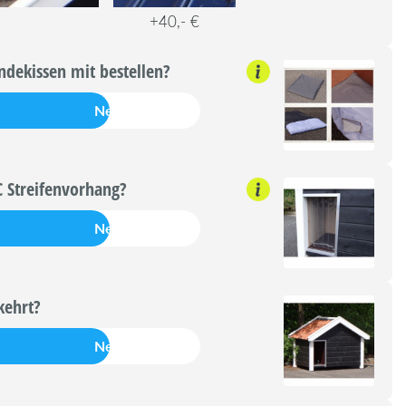
+40,- €
dekissen mit bestellen?
Nein
 Streifenvorhang?
Nein
kehrt?
Nein