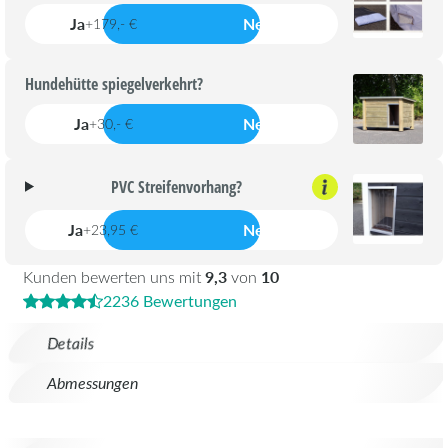
Ja
Nein
+179,- €
Hundehütte spiegelverkehrt?
Ja
Nein
+30,- €
PVC Streifenvorhang?
Ja
Nein
+23,95 €
9,3
10
Kunden bewerten uns mit
von
2236 Bewertungen
Details
Abmessungen