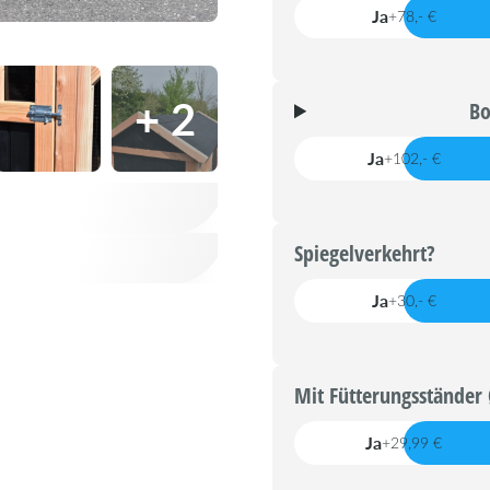
Ja
+78,- €
+ 2
Bo
Ja
+102,- €
Spiegelverkehrt?
Ja
+30,- €
Mit Fütterungsständer
Ja
+29,99 €