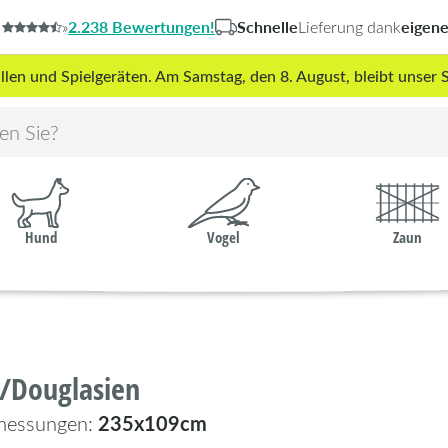
2.238 Bewertungen!
Schnelle
eigen
»
Lieferung dank
len und Spielgeräten. Am Samstag, den 8. August, bleibt unse
Hund
Vogel
Zaun
z/Douglasien
235x109cm
messungen: