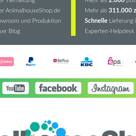
311.000 z
er AnimalhouseShop.de
Mehr als
Schnelle
owroom und Produktion
Lieferung 
er Blog
Experten-Helpdesk