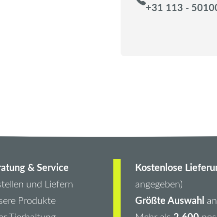
+31 113 - 5010
atung & Service
Kostenlose Lieferu
tellen und Liefern
angegeben)
Größte Auswahl
ere Produkte
an 
2.600
r Tierhaltung
Mehr als
pos