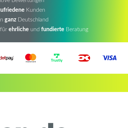
ufriedene
Kunden
ganz
in
Deutschland
ehrliche
fundierte
 für
und
Beratung