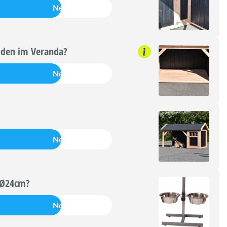
Nein
den im Veranda?
Nein
Nein
 Ø24cm?
Nein