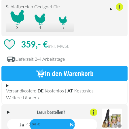
Schlafbereich Geeignet für:
3
4
5
359,- €
inkl. MwSt.
Lieferzeit:
2-4 Arbeitstage
in den Warenkorb
DE
AT
Versandkosten:
Kostenlos |
Kostenlos
Weitere Länder »
Lasur bestellen?
Ja
Nein
+42,95 €