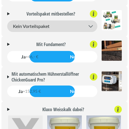
Vorteilspaket mitbestellen?
Mit Fundament?
Ja
Nein
+46,- €
Mit automatischem Hühnerstallöffner
ChickenGuard Pro?
Ja
Nein
+152,95 €
Klaxo Weisskalk dabei?