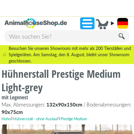
2.238 Bewertungen!
»
9,3
Besuchen Sie unseren Showroom mit mehr als 200 Tierställen und
Spielgeräten. Am Samstag, den 8. August, bleibt unser Showroom
geschlossen.
Hühnerstall Prestige Medium
Light-grey
mit Legenest
Max. Abmessungen:
132x90x150cm
| Bodenabmessungen:
90x75cm
Huhn
Hühnerstall - ohne Auslauf
Prestige Medium