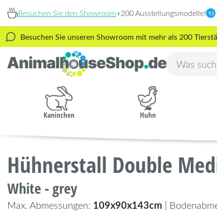
Besuchen Sie den Showroom
+200 Ausstellungsmodelle!
9,3
Besuchen Sie unseren Showroom mit mehr als 200 Tierstäl
Kaninchen
Huhn
Hühnerstall Double Me
White - grey
109x90x143cm
Max. Abmessungen:
| Bodenabm