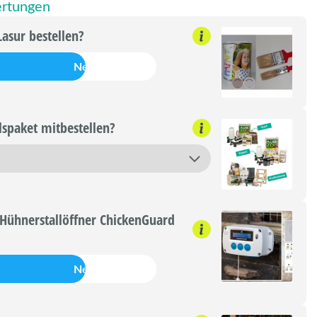
rtungen
Lasur bestellen?
Nein
lspaket mitbestellen?
Hühnerstallöffner ChickenGuard
Nein