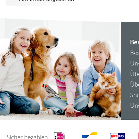
Ber
Bes
Uns
Übe
Üb
Sh
Uns
Sicher bezahlen