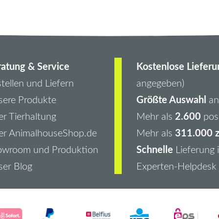
atung & Service
Kostenlose Lieferu
tellen und Liefern
angegeben)
Größte Auswahl
ere Produkte
an 
2.600
r Tierhaltung
Mehr als
pos
311.000 z
er AnimalhouseShop.de
Mehr als
Schnelle
owroom und Produktion
Lieferung 
er Blog
Experten-Helpdesk