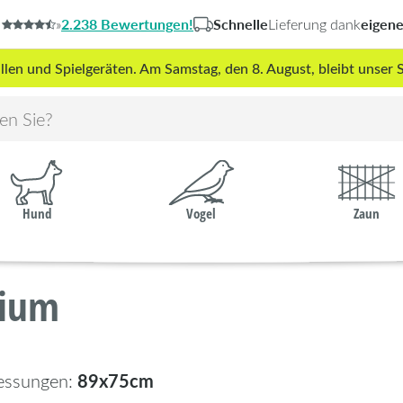
2.238 Bewertungen!
Schnelle
eigen
»
Lieferung dank
len und Spielgeräten. Am Samstag, den 8. August, bleibt unse
Hund
Vogel
Zaun
dium
89x75cm
essungen: