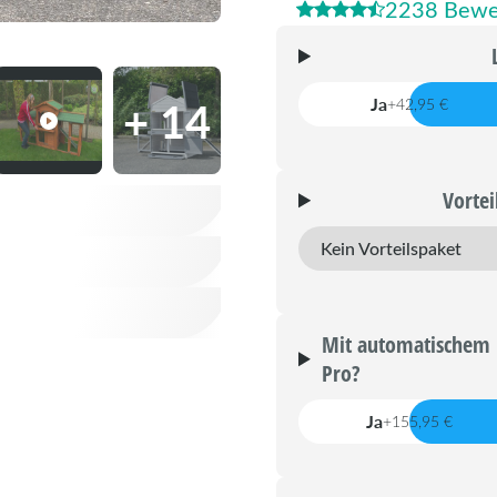
2238 Bewe
+ 14
Ja
+42,95 €
Vortei
Mit automatischem 
Pro?
Ja
+155,95 €