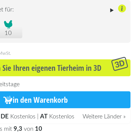
t für:
10
 MwSt.
 Sie Ihren eigenen Tierheim in 3D
eitstage
in den Warenkorb
DE
AT
:
Kostenlos |
Kostenlos
Weitere Länder »
9,3
10
s mit
von