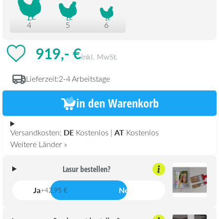
4
5
6
919,- €
inkl. MwSt.
Lieferzeit:
2-4 Arbeitstage
in den Warenkorb
DE
AT
Versandkosten:
Kostenlos |
Kostenlos
Weitere Länder »
Lasur bestellen?
Ja
Nein
+42,95 €