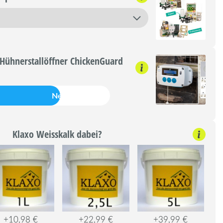
Hühnerstallöffner ChickenGuard
Nein
Klaxo Weisskalk dabei?
+10,98 €
+22,99 €
+39,99 €