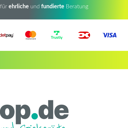
ehrliche
fundierte
 für
und
Beratung