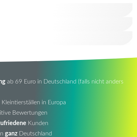
ng
ab 69 Euro in Deutschland (falls nicht anders
Kleintierställen in Europa
itive Bewertungen
ufriedene
Kunden
ganz
in
Deutschland