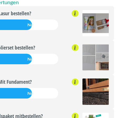
rtungen
Lasur bestellen?
Nein
olierset bestellen?
Nein
Mit Fundament?
Nein
lspaket mitbestellen?