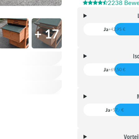
2238 Bewe
+ 17
Ja
+42,95 €
Is
Ja
+69,50 €
Ja
+57,- €
Vortei