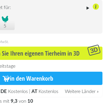
t für:
5
 MwSt.
 Sie Ihren eigenen Tierheim in 3D
eitstage
in den Warenkorb
DE
AT
:
Kostenlos |
Kostenlos
Weitere Länder »
9,3
10
s mit
von