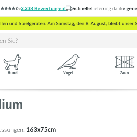
2.238 Bewertungen!
Schnelle
eigen
»
Lieferung dank
len und Spielgeräten. Am Samstag, den 8. August, bleibt unse
Hund
Vogel
Zaun
dium
163x75cm
essungen: