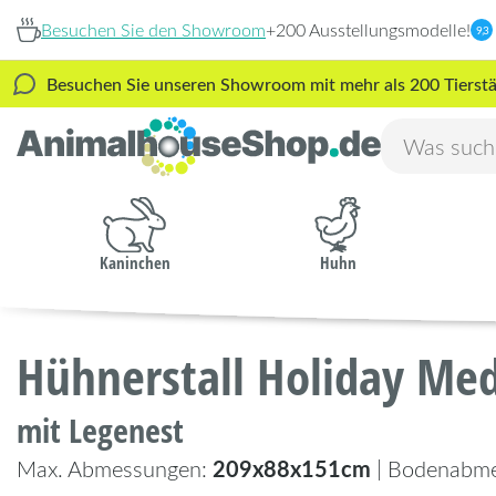
Besuchen Sie den Showroom
+200 Ausstellungsmodelle!
9,3
Besuchen Sie unseren Showroom mit mehr als 200 Tierstäl
Kaninchen
Huhn
Hühnerstall Holiday Me
mit Legenest
209x88x151cm
Max. Abmessungen:
| Bodenabm