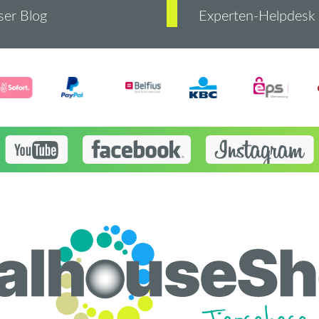
er Blog
Experten-Helpdesk