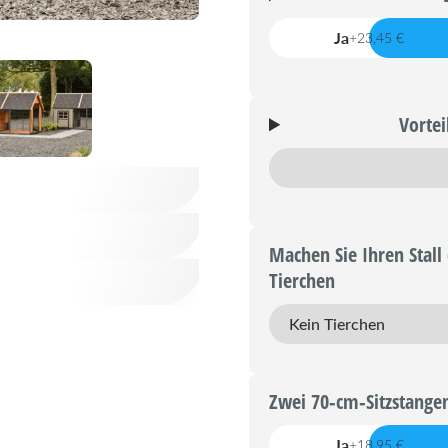
Ja
+23,45 €
Vortei
Machen Sie Ihren Stall 
Tierchen
Zwei 70‑cm‑Sitzstange
Ja
+18,95 €