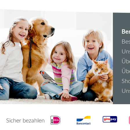
Ber
Bes
Uns
Übe
Üb
Sh
Uns
Sicher bezahlen