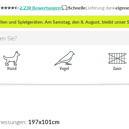
2.238 Bewertungen!
Schnelle
eigen
»
Lieferung dank
len und Spielgeräten. Am Samstag, den 8. August, bleibt unse
Hund
Vogel
Zaun
197x101cm
messungen: