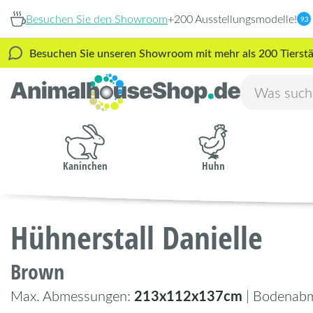
Besuchen Sie den Showroom
+200 Ausstellungsmodelle!
9,3
Besuchen Sie unseren Showroom mit mehr als 200 Tierstäl
Kaninchen
Huhn
Hühnerstall Danielle
Brown
213x112x137cm
Max. Abmessungen:
| Bodenab