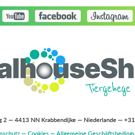
g 2 — 4413 NN Krabbendijke — Niederlande
—
+31
nschutz
—
Cookies
—
Allgemeine Geschäftsbeding