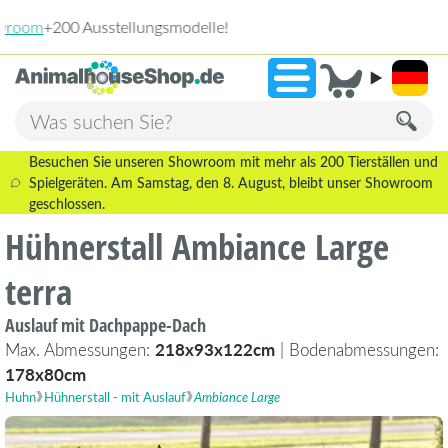
2.238 Bewertungen!
»
9,3
Besuchen Sie unseren Showroom mit mehr als 200 Tierställen und
Spielgeräten. Am Samstag, den 8. August, bleibt unser Showroom
geschlossen.
Hühnerstall Ambiance Large
terra
Auslauf mit Dachpappe-Dach
Max. Abmessungen:
218x93x122cm
| Bodenabmessungen:
178x80cm
Huhn
Hühnerstall - mit Auslauf
Ambiance Large