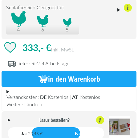
Schlafbereich Geeignet für:
4
6
8
333,- €
inkl. MwSt.
Lieferzeit:
2-4 Arbeitstage
in den Warenkorb
DE
AT
Versandkosten:
Kostenlos |
Kostenlos
Weitere Länder »
Lasur bestellen?
Ja
Nein
+23,45 €