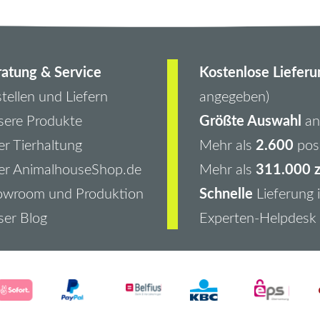
atung & Service
Kostenlose Lieferu
tellen und Liefern
angegeben)
Größte Auswahl
ere Produkte
an 
2.600
r Tierhaltung
Mehr als
pos
311.000 z
er AnimalhouseShop.de
Mehr als
Schnelle
owroom und Produktion
Lieferung 
er Blog
Experten-Helpdesk