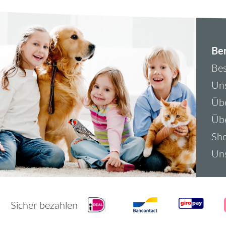
Ber
Bes
Uns
Übe
Üb
Sh
Uns
Sicher bezahlen