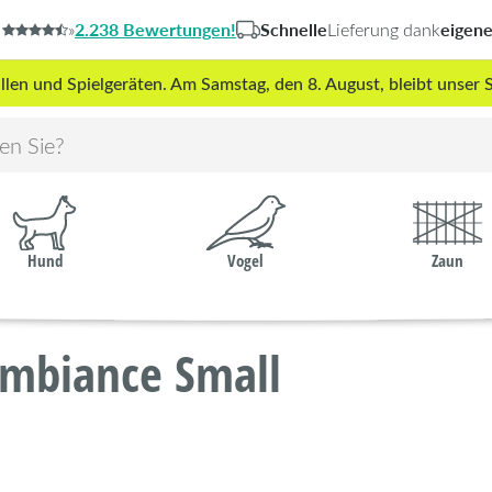
2.238 Bewertungen!
Schnelle
eigen
»
Lieferung dank
len und Spielgeräten. Am Samstag, den 8. August, bleibt unse
Hund
Vogel
Zaun
Ambiance Small