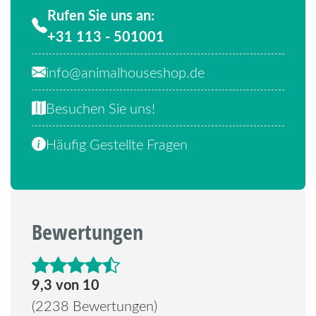
Rufen Sie uns an:
+31 113 - 501001
info@animalhouseshop.de
Besuchen Sie uns!
Häufig Gestellte Fragen
Bewertungen
4.6 von 5 Sternen
9,3 von 10
(2238 Bewertungen)