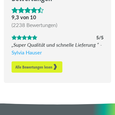
4.6 von 5 Sternen
9,3 von 10
(2238 Bewertungen)
5/5
Super Qualität und schnelle Lieferung
-
Sylvia Hauser
Alle Bewertungen lesen