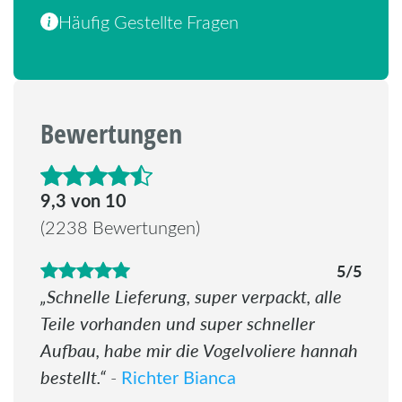
Häufig Gestellte Fragen
Bewertungen
4.6 von 5 Sternen
9,3 von 10
(2238 Bewertungen)
5/5
Schnelle Lieferung, super verpackt, alle
Teile vorhanden und super schneller
Aufbau, habe mir die Vogelvoliere hannah
bestellt.
Richter Bianca
-