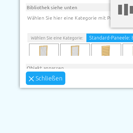
Bibliothek siehe unten
Wählen Sie hier eine Kategorie mit Produkten:
Objekt anpassen
Schließen
Klicken Sie auf ein Objekt, um es anzupassen.
Objekt um 90 Grad rotieren
Objek
Anzeige Steuerung
Um Objekte miteinander zu verbinden, ist es ma
lassen sich die Elemente einfacher miteinander
Bildschirm rotieren
Fenster hinein-/