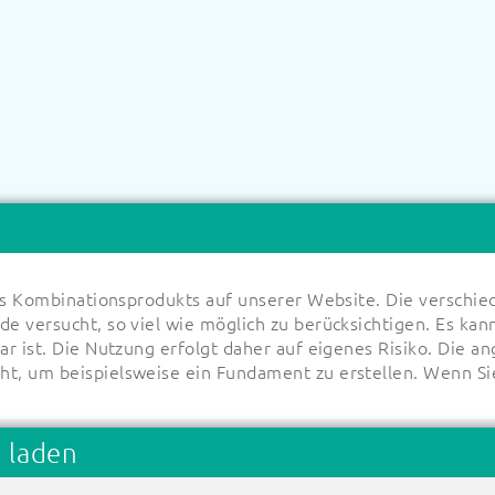
ines Kombinationsprodukts auf unserer Website. Die versch
e versucht, so viel wie möglich zu berücksichtigen. Es kann
bar ist. Die Nutzung erfolgt daher auf eigenes Risiko. Di
t, um beispielsweise ein Fundament zu erstellen. Wenn Si
 laden
chern Sie Ihren Entwurf
Preis berechnen/Füllen Sie I