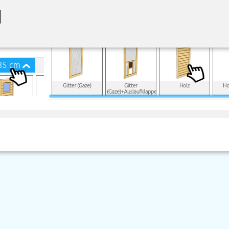
Klicken Sie auf ein Produkt, das Sie hinzufüge
 Sie können es ziehen und mit anderen Objekten verbinden. 
t entfernen
nchmal nützlich, den Bildschirm so zu rotieren, dass Sie sc
 verbinden.
herauszoomen
Bildschirm bewegen